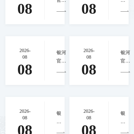
官
河
08
08
网-
官
余承
网-
东开
谷
通抖
歌
音
发
2026-
2026-
号！
布
银河
银河
08
08
尚未
全
官
官
08
08
发布
新
网-
网-
作品
版
华为
击败
粉丝
本
全球
夏
数已
An
发布
普！
突破
droi
会成
曝天
40万
d X
2026-
2026-
功举
马将
银
银
R
08
08
行：
为苹
河
河
08
08
操
推出
果新
官
官